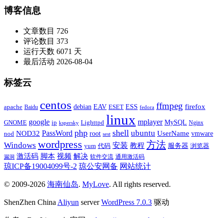
博客信息
文章数目
726
评论数目
373
运行天数
6071 天
最后活动
2026-08-04
标签云
centos
ffmpeg
firefox
apache
debian
EAV
ESET
ESS
Baidu
fedora
linux
google
mplayer
Lighttpd
MySQL
GNOME
ip
Nginx
kspersky
php
shell
ubuntu
NOD32
PassWord
UserName
root
nod
vmware
sest
wordpress
方法
Windows
安装
教程
代码
服务器
yum
浏览器
激活码
视频
脚本
解决
软件交流
通用激活码
漏洞
琼ICP备19004099号-2
琼公安网备
网站统计
© 2009-2026
海南仙岛
.
MyLove
. All rights reserved.
ShenZhen China
Aliyun
server
WordPress 7.0.3
驱动