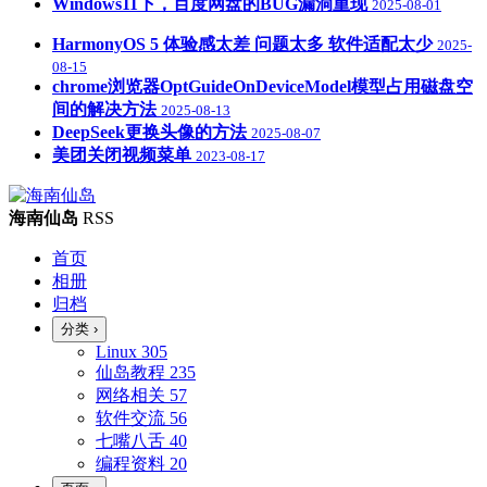
Windows11下，百度网盘的BUG漏洞重现
2025-08-01
HarmonyOS 5 体验感太差 问题太多 软件适配太少
2025-
08-15
chrome浏览器OptGuideOnDeviceModel模型占用磁盘空
间的解决方法
2025-08-13
DeepSeek更换头像的方法
2025-08-07
美团关闭视频菜单
2023-08-17
海南仙岛
RSS
首页
相册
归档
分类
›
Linux
305
仙岛教程
235
网络相关
57
软件交流
56
七嘴八舌
40
编程资料
20