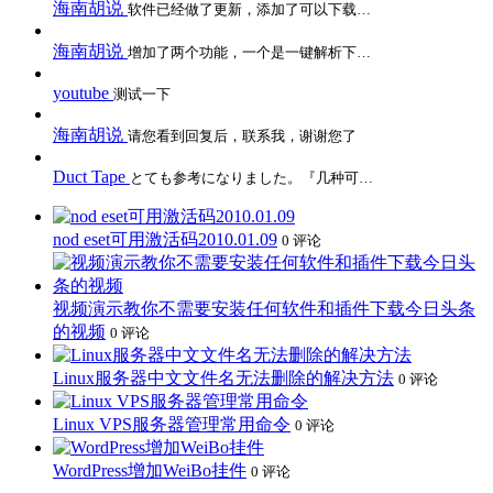
海南胡说
软件已经做了更新，添加了可以下载…
海南胡说
增加了两个功能，一个是一键解析下…
youtube
测试一下
海南胡说
请您看到回复后，联系我，谢谢您了
Duct Tape
とても参考になりました。『几种可…
nod eset可用激活码2010.01.09
0 评论
视频演示教你不需要安装任何软件和插件下载今日头条
的视频
0 评论
Linux服务器中文文件名无法删除的解决方法
0 评论
Linux VPS服务器管理常用命令
0 评论
WordPress增加WeiBo挂件
0 评论