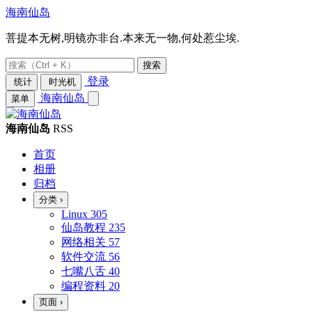
海南仙岛
菩提本无树,明镜亦非台.本来无一物,何处惹尘埃.
搜索
登录
统计
时光机
海南仙岛
菜单
海南仙岛
RSS
首页
相册
归档
分类
›
Linux
305
仙岛教程
235
网络相关
57
软件交流
56
七嘴八舌
40
编程资料
20
页面
›