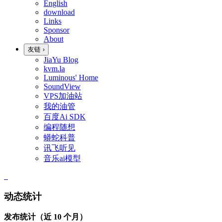
English
download
Links
Sponsor
About
友链
›
JiaYu Blog
kvm.la
Luminous' Home
SoundView
VPS加油站
我的油管
百度Ai SDK
编程随想
蟒蛇科普
讯飞听见
音乐ai模型
动态统计
发布统计（近 10 个月）