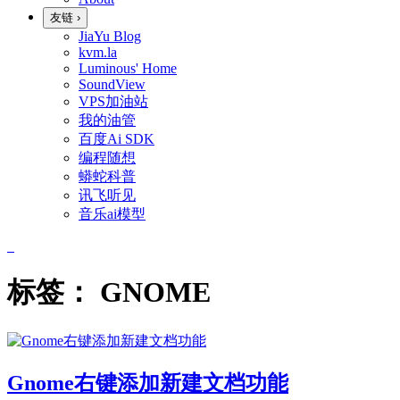
友链
›
JiaYu Blog
kvm.la
Luminous' Home
SoundView
VPS加油站
我的油管
百度Ai SDK
编程随想
蟒蛇科普
讯飞听见
音乐ai模型
标签：
GNOME
Gnome右键添加新建文档功能