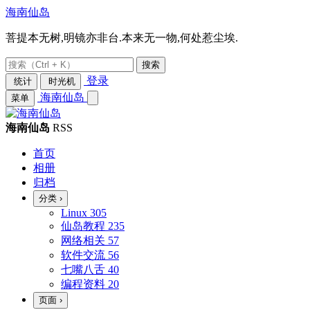
海南仙岛
菩提本无树,明镜亦非台.本来无一物,何处惹尘埃.
搜索
登录
统计
时光机
海南仙岛
菜单
海南仙岛
RSS
首页
相册
归档
分类
›
Linux
305
仙岛教程
235
网络相关
57
软件交流
56
七嘴八舌
40
编程资料
20
页面
›