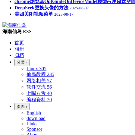
chrome浏览器OptGuideOnDeviceModel模型占用磁
DeepSeek更换头像的方法
2025-08-07
美团关闭视频菜单
2023-08-17
海南仙岛
RSS
首页
相册
归档
分类
›
Linux
305
仙岛教程
235
网络相关
57
软件交流
56
七嘴八舌
40
编程资料
20
页面
›
English
download
Links
Sponsor
About