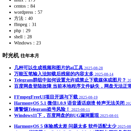
centos：84
wordpress：57
方法：40
ffmpeg：31
php：29
shell：28
Windows：23
时光机
往年本月
几种可以生成视频和图片的ai工具
2025-08-28
万能五笔输入法卸载后残留的内容太多
2025-08-14
Telegram群组中如何设置允许或禁止下载媒体或图片？
2
百度网盘登陆故障 当前本地程序文件缺失，网盘无法正
FFmpegFreeUI项目开源与下载
2025-08-19
HarmonyOS 5.1 微信1.0.9 语音通话崩溃 铃声无法关闭
20
请警惕Telegram盗号风险！
2025-08-11
Windows11下，百度网盘的BUG漏洞重现
2025-08-01
HarmonyOS 5 体验感太差 问题太多 软件适配太少
2025-08