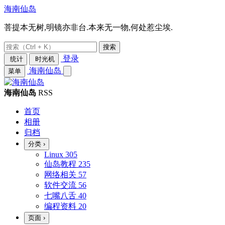
海南仙岛
菩提本无树,明镜亦非台.本来无一物,何处惹尘埃.
搜索
登录
统计
时光机
海南仙岛
菜单
海南仙岛
RSS
首页
相册
归档
分类
›
Linux
305
仙岛教程
235
网络相关
57
软件交流
56
七嘴八舌
40
编程资料
20
页面
›