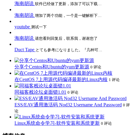
海南胡说
软件已经做了更新，添加了可以下载…
海南胡说
增加了两个功能，一个是一键解析下…
youtube
测试一下
海南胡说
请您看到回复后，联系我，谢谢您了
Duct Tape
とても参考になりました。『几种可…
分享个Centos和Ubuntu的yum更新源
0 评论
在CentOS 7上用源代码编译最新的Linux内核
1 评论
同福客栈论坛桌面锁1.01
0 评论
ESS/EAV通用激活码 Nod32 Username And Password
0 评
论
Linux系统命令学习-软件安装和系统更新
0 评论