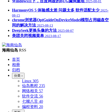
Windows11下，百度网盘的BUG漏洞重现
2025-08-01
HarmonyOS 5 体验感太差 问题太多 软件适配太少
2025-
08-15
chrome浏览器OptGuideOnDeviceModel模型占用磁盘空
间的解决方法
2025-08-13
DeepSeek更换头像的方法
2025-08-07
美团关闭视频菜单
2023-08-17
海南仙岛
RSS
首页
相册
归档
分类
›
Linux
305
仙岛教程
235
网络相关
57
软件交流
56
七嘴八舌
40
编程资料
20