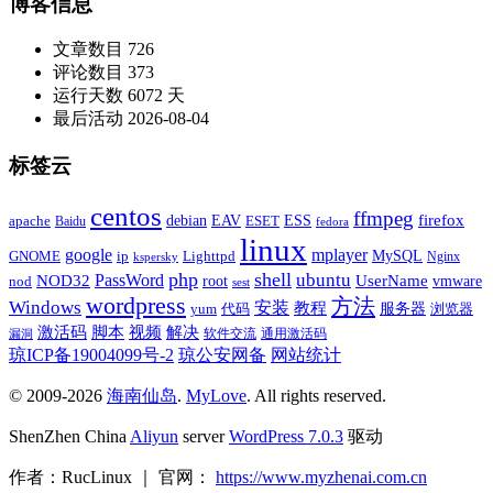
博客信息
文章数目
726
评论数目
373
运行天数
6072 天
最后活动
2026-08-04
标签云
centos
ffmpeg
firefox
apache
debian
EAV
ESET
ESS
Baidu
fedora
linux
google
mplayer
Lighttpd
MySQL
GNOME
ip
Nginx
kspersky
php
shell
ubuntu
NOD32
PassWord
UserName
root
nod
vmware
sest
wordpress
方法
Windows
安装
教程
代码
服务器
yum
浏览器
激活码
视频
脚本
解决
软件交流
通用激活码
漏洞
琼ICP备19004099号-2
琼公安网备
网站统计
© 2009-2026
海南仙岛
.
MyLove
. All rights reserved.
ShenZhen China
Aliyun
server
WordPress 7.0.3
驱动
作者：RucLinux ｜ 官网：
https://www.myzhenai.com.cn