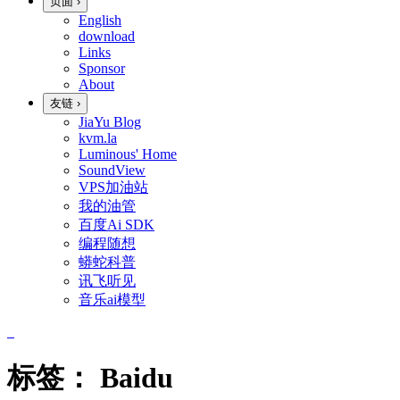
页面
›
English
download
Links
Sponsor
About
友链
›
JiaYu Blog
kvm.la
Luminous' Home
SoundView
VPS加油站
我的油管
百度Ai SDK
编程随想
蟒蛇科普
讯飞听见
音乐ai模型
标签：
Baidu