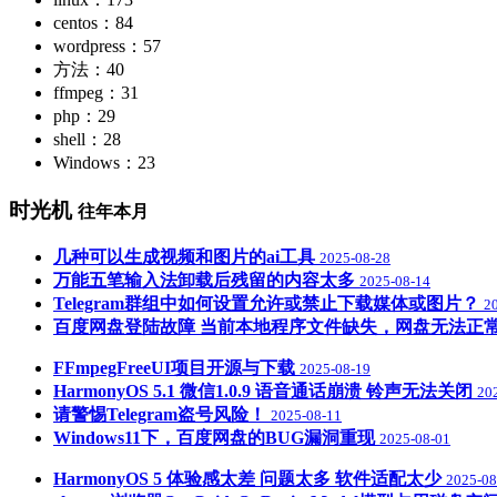
centos：84
wordpress：57
方法：40
ffmpeg：31
php：29
shell：28
Windows：23
时光机
往年本月
几种可以生成视频和图片的ai工具
2025-08-28
万能五笔输入法卸载后残留的内容太多
2025-08-14
Telegram群组中如何设置允许或禁止下载媒体或图片？
2
百度网盘登陆故障 当前本地程序文件缺失，网盘无法正
FFmpegFreeUI项目开源与下载
2025-08-19
HarmonyOS 5.1 微信1.0.9 语音通话崩溃 铃声无法关闭
20
请警惕Telegram盗号风险！
2025-08-11
Windows11下，百度网盘的BUG漏洞重现
2025-08-01
HarmonyOS 5 体验感太差 问题太多 软件适配太少
2025-08