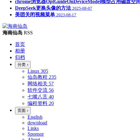
chrome浏览器OptGuideOnDeviceModel模型占用磁
DeepSeek更换头像的方法
2025-08-07
美团关闭视频菜单
2023-08-17
海南仙岛
RSS
首页
相册
归档
分类
›
Linux
305
仙岛教程
235
网络相关
57
软件交流
56
七嘴八舌
40
编程资料
20
页面
›
English
download
Links
Sponsor
About