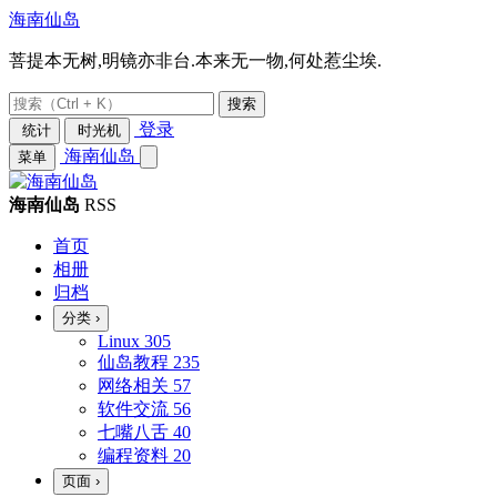
海南仙岛
菩提本无树,明镜亦非台.本来无一物,何处惹尘埃.
搜索
登录
统计
时光机
海南仙岛
菜单
海南仙岛
RSS
首页
相册
归档
分类
›
Linux
305
仙岛教程
235
网络相关
57
软件交流
56
七嘴八舌
40
编程资料
20
页面
›