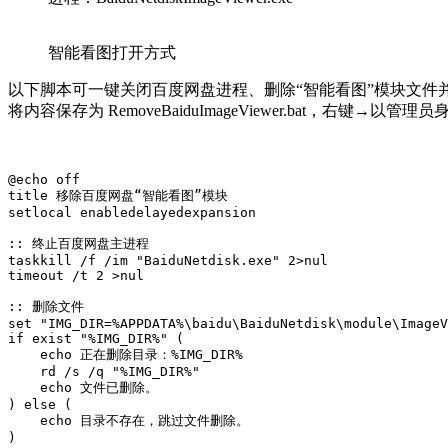
智能看图打开方式
以下脚本可一键关闭百度网盘进程、删除“智能看图”模块文件
将内容保存为 RemoveBaiduImageViewer.bat，右键→以管
@echo off

title 移除百度网盘“智能看图”模块

setlocal enabledelayedexpansion

:: 终止百度网盘主进程

taskkill /f /im "BaiduNetdisk.exe" 2>nul

timeout /t 2 >nul

:: 删除文件

set "IMG_DIR=%APPDATA%\baidu\BaiduNetdisk\module\ImageV
if exist "%IMG_DIR%" (

    echo 正在删除目录：%IMG_DIR%

    rd /s /q "%IMG_DIR%"

    echo 文件已删除。

) else (

    echo 目录不存在，跳过文件删除。

)
