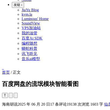
友链
›
JiaYu Blog
kvm.la
Luminous' Home
SoundView
VPS加油站
我的油管
百度Ai SDK
编程随想
蟒蛇科普
讯飞听见
音乐ai模型
首页
/
正文
百度网盘的流氓模块智能看图
T
海南胡说
2025 年 06 月 20 日
17 条评论
19138 次浏览
1603 字
仙