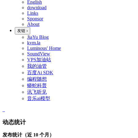
English
download
Links
Sponsor
About
友链
›
JiaYu Blog
kvm.la
Luminous' Home
SoundView
VPS加油站
我的油管
百度Ai SDK
编程随想
蟒蛇科普
讯飞听见
音乐ai模型
动态统计
发布统计（近 10 个月）