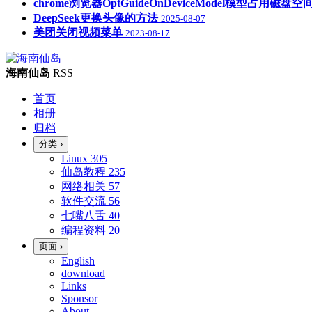
chrome浏览器OptGuideOnDeviceModel模型占用磁
DeepSeek更换头像的方法
2025-08-07
美团关闭视频菜单
2023-08-17
海南仙岛
RSS
首页
相册
归档
分类
›
Linux
305
仙岛教程
235
网络相关
57
软件交流
56
七嘴八舌
40
编程资料
20
页面
›
English
download
Links
Sponsor
About