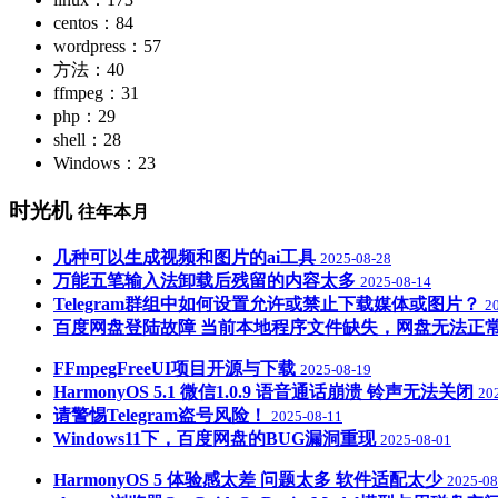
centos：84
wordpress：57
方法：40
ffmpeg：31
php：29
shell：28
Windows：23
时光机
往年本月
几种可以生成视频和图片的ai工具
2025-08-28
万能五笔输入法卸载后残留的内容太多
2025-08-14
Telegram群组中如何设置允许或禁止下载媒体或图片？
2
百度网盘登陆故障 当前本地程序文件缺失，网盘无法正
FFmpegFreeUI项目开源与下载
2025-08-19
HarmonyOS 5.1 微信1.0.9 语音通话崩溃 铃声无法关闭
20
请警惕Telegram盗号风险！
2025-08-11
Windows11下，百度网盘的BUG漏洞重现
2025-08-01
HarmonyOS 5 体验感太差 问题太多 软件适配太少
2025-08