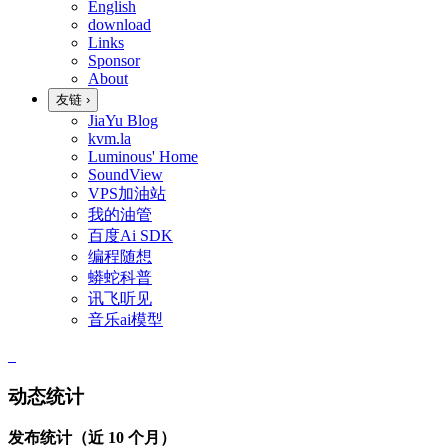
English
download
Links
Sponsor
About
友链
›
JiaYu Blog
kvm.la
Luminous' Home
SoundView
VPS加油站
我的油管
百度Ai SDK
编程随想
蟒蛇科普
讯飞听见
音乐ai模型
动态统计
发布统计（近 10 个月）