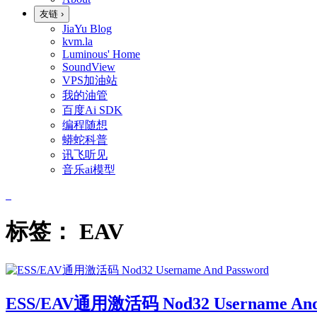
友链
›
JiaYu Blog
kvm.la
Luminous' Home
SoundView
VPS加油站
我的油管
百度Ai SDK
编程随想
蟒蛇科普
讯飞听见
音乐ai模型
标签：
EAV
ESS/EAV通用激活码 Nod32 Username And 