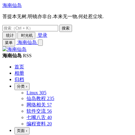
海南仙岛
菩提本无树,明镜亦非台.本来无一物,何处惹尘埃.
搜索
登录
统计
时光机
海南仙岛
菜单
海南仙岛
RSS
首页
相册
归档
分类
›
Linux
305
仙岛教程
235
网络相关
57
软件交流
56
七嘴八舌
40
编程资料
20
页面
›