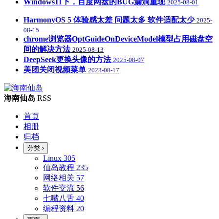
Windows11下，百度网盘的BUG漏洞重现
2025-08-01
HarmonyOS 5 体验感太差 问题太多 软件适配太少
2025-
08-15
chrome浏览器OptGuideOnDeviceModel模型占用磁盘空
间的解决方法
2025-08-13
DeepSeek更换头像的方法
2025-08-07
美团关闭视频菜单
2023-08-17
海南仙岛
RSS
首页
相册
归档
分类
›
Linux
305
仙岛教程
235
网络相关
57
软件交流
56
七嘴八舌
40
编程资料
20