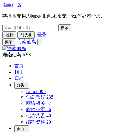
海南仙岛
菩提本无树,明镜亦非台.本来无一物,何处惹尘埃.
搜索
登录
统计
时光机
海南仙岛
菜单
海南仙岛
RSS
首页
相册
归档
分类
›
Linux
305
仙岛教程
235
网络相关
57
软件交流
56
七嘴八舌
40
编程资料
20
页面
›