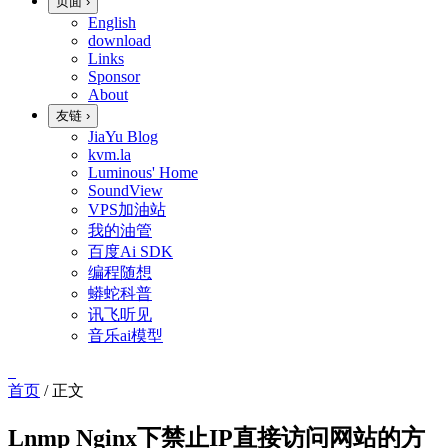
页面
›
English
download
Links
Sponsor
About
友链
›
JiaYu Blog
kvm.la
Luminous' Home
SoundView
VPS加油站
我的油管
百度Ai SDK
编程随想
蟒蛇科普
讯飞听见
音乐ai模型
首页
/
正文
Lnmp Nginx下禁止IP直接访问网站的方