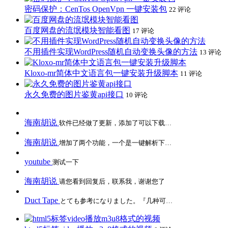
密码保护：CenTos OpenVpn 一键安装包
22 评论
百度网盘的流氓模块智能看图
17 评论
不用插件实现WordPress随机自动变换头像的方法
13 评论
Kloxo-mr简体中文语言包一键安装升级脚本
11 评论
永久免费的图片鉴黄api接口
10 评论
海南胡说
软件已经做了更新，添加了可以下载…
海南胡说
增加了两个功能，一个是一键解析下…
youtube
测试一下
海南胡说
请您看到回复后，联系我，谢谢您了
Duct Tape
とても参考になりました。『几种可…