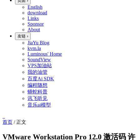
页面
›
English
download
Links
Sponsor
About
友链
›
JiaYu Blog
kvm.la
Luminous' Home
SoundView
VPS加油站
我的油管
百度Ai SDK
编程随想
蟒蛇科普
讯飞听见
音乐ai模型
首页
/
正文
VMware Workstation Pro 12.0 激活码 许