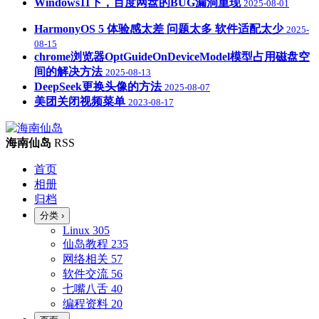
Windows11下，百度网盘的BUG漏洞重现
2025-08-01
HarmonyOS 5 体验感太差 问题太多 软件适配太少
2025-
08-15
chrome浏览器OptGuideOnDeviceModel模型占用磁盘空
间的解决方法
2025-08-13
DeepSeek更换头像的方法
2025-08-07
美团关闭视频菜单
2023-08-17
海南仙岛
RSS
首页
相册
归档
分类
›
Linux
305
仙岛教程
235
网络相关
57
软件交流
56
七嘴八舌
40
编程资料
20