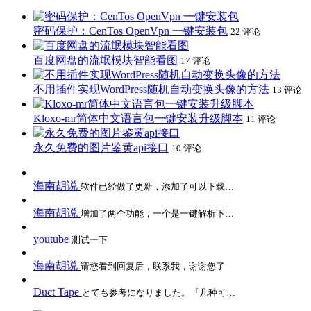
密码保护：CenTos OpenVpn 一键安装包
22 评论
百度网盘的流氓模块智能看图
17 评论
不用插件实现WordPress随机自动变换头像的方法
13 评论
Kloxo-mr简体中文语言包一键安装升级脚本
11 评论
永久免费的图片鉴黄api接口
10 评论
海南胡说
软件已经做了更新，添加了可以下载…
海南胡说
增加了两个功能，一个是一键解析下…
youtube
测试一下
海南胡说
请您看到回复后，联系我，谢谢您了
Duct Tape
とても参考になりました。『几种可…