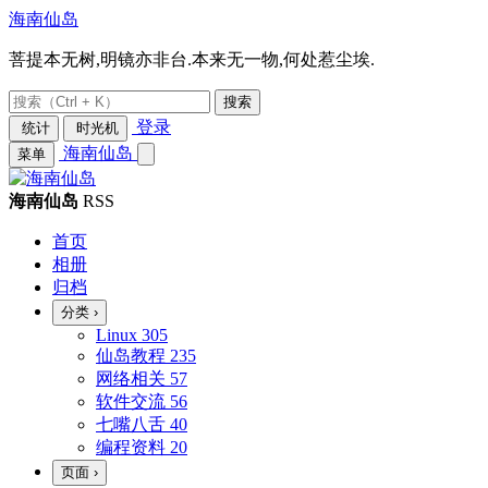
海南仙岛
菩提本无树,明镜亦非台.本来无一物,何处惹尘埃.
搜索
登录
统计
时光机
海南仙岛
菜单
海南仙岛
RSS
首页
相册
归档
分类
›
Linux
305
仙岛教程
235
网络相关
57
软件交流
56
七嘴八舌
40
编程资料
20
页面
›